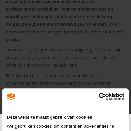
en veilige manier kunnen ontwikkelen tot
professioneel voetballer. Voor de medewerkers en
vrijwilligers anderzijds zodat zij op een zo plezierig
mogelijke wijze kunnen werken bij FC Volendam. Voor
o
ngewenst of niet integer gedrag is bij deze club geen
plaats.
Om een veilige en productieve werkomgeving te creëren, zijn
positieve omgangsvormen, respectvolle communicatie en
effectief leiderschap van vitaal belang.
FC Volendam heeft tot doel om een motiverende,
stimulerende en beschermende setting voor sporten te
scheppen. Binnen deze context moedigen we onze spelers en
medewerkers aan om beslissingen te nemen en daarover na
te denken, zowel op als buiten het speelveld. Dit bereiken we
door een band te smeden tussen de coaches en de spelers,
Deze website maakt gebruik van cookies
gebaseerd op gedeelde betrokkenheid, vertrouwen en
We gebruiken cookies om content en advertenties te
waardering.