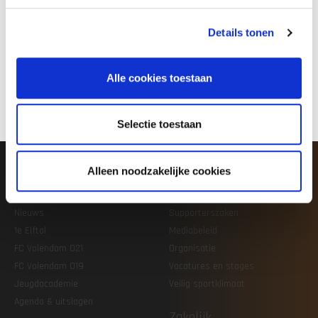
08
07
Details tonen
AUG
AUG
FC Volendam opent
Vijf vragen aan Patrick
Alle cookies toestaan
competitie op bezoek bij
Busby: hoe staat FC
Jong PSV
Volendam ervoor richting
start seizoen
Selectie toestaan
Alleen noodzakelijke cookies
Voetbal
Club
Nieuws
Supporterszaken
1e Elftal
Mediabeleid
FC Volendam O21
Organisatie
FC Volendam O19
Vacatures en stages
Jeugdacademie
Veilig sportklimaat
Agenda & uitslagen
Zakelijk