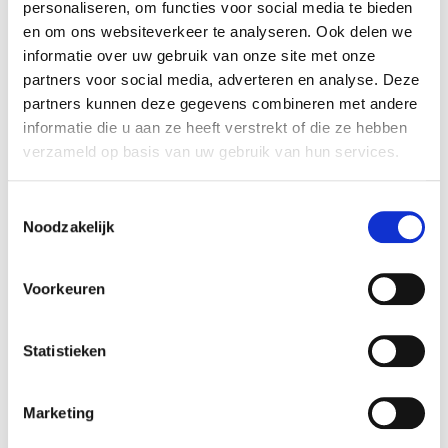
personaliseren, om functies voor social media te bieden
Dit beleid biedt leidinggevenden de richtlijnen en middelen om
en om ons websiteverkeer te analyseren. Ook delen we
hun taken en verantwoordelijkheden op dit terrein effectief uit
informatie over uw gebruik van onze site met onze
te voeren. Bekijk hoe FC Volendam dit doet via onderstaand
partners voor social media, adverteren en analyse. Deze
partners kunnen deze gegevens combineren met andere
document.
informatie die u aan ze heeft verstrekt of die ze hebben
Beleidsdocument Veilig
verzameld op basis van uw gebruik van hun services.
Sportklimaat
Toestemmingsselectie
Noodzakelijk
Voorkeuren
Laatste nieuws
Statistieken
Marketing