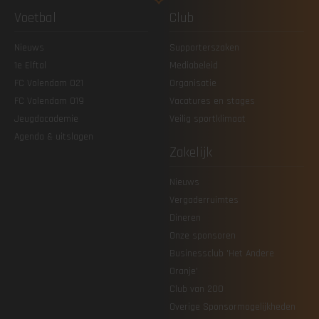
Voetbal
Club
Nieuws
Supporterszaken
1e Elftal
Mediabeleid
FC Volendam O21
Organisatie
FC Volendam O19
Vacatures en stages
Jeugdacademie
Veilig sportklimaat
Agenda & uitslagen
Zakelijk
Nieuws
Vergaderruimtes
Dineren
Onze sponsoren
Businessclub 'Het Andere
Oranje'
Club van 200
Overige Sponsormogelijkheden