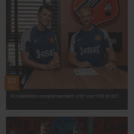
03
AUG
FC Volendam complementeert staf voor O19 en O21