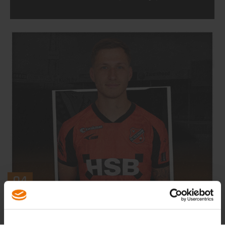
04
AUG
FC Volendam versterkt middenveld met Reuven
Niemeijer