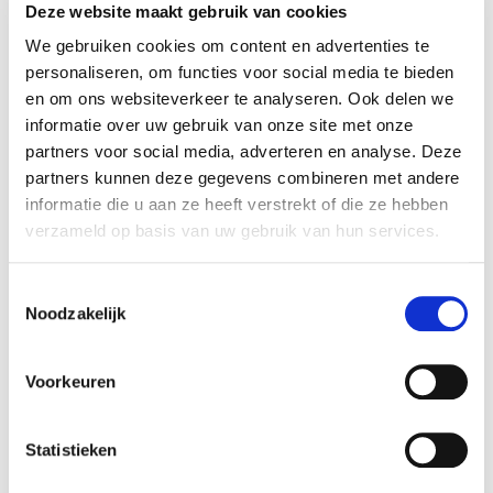
Deze website maakt gebruik van cookies
We gebruiken cookies om content en advertenties te
personaliseren, om functies voor social media te bieden
en om ons websiteverkeer te analyseren. Ook delen we
informatie over uw gebruik van onze site met onze
partners voor social media, adverteren en analyse. Deze
partners kunnen deze gegevens combineren met andere
informatie die u aan ze heeft verstrekt of die ze hebben
verzameld op basis van uw gebruik van hun services.
Toestemmingsselectie
Noodzakelijk
04
Voorkeuren
AUG
Vacature: word jij het nieuwe gezicht van de
Fanshop?
Statistieken