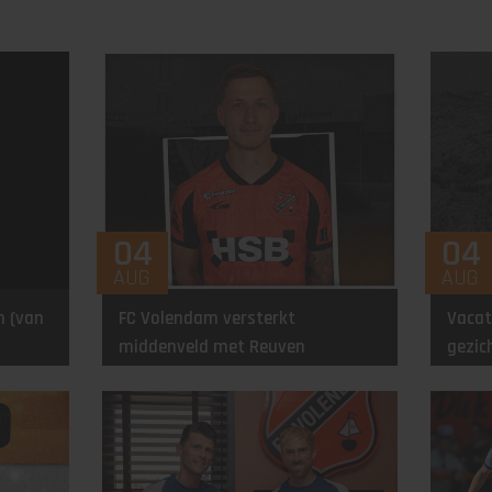
04
04
AUG
AUG
n (van
FC Volendam versterkt
Vacat
middenveld met Reuven
gezic
Niemeijer