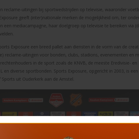
n reclame-uitingen bij sportwedstrijden op televisie, waaronder voet
xposure geeft (inter)nationale merken de mogelijkheid om, ter onde
n een mediacampagne, haar doelgroep op televisie te bereiken via (di
velden.
Sports Exposure een breed pallet aan diensten in de vorm van de creat
ale) reclame-uitingen voor bonden, clubs, stadions, evenementen en 
or rechtenhouders in de sport zoals de KNVB, de meeste Eredivisie- 
en diverse sportbonden. Sports Exposure, opgericht in 2003, is een 
Sports uit Ouderkerk aan de Amstel.