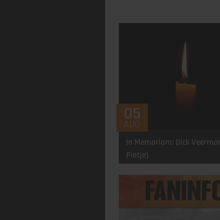
05
AUG
In Memoriam: Dick Veerma
Pietje)