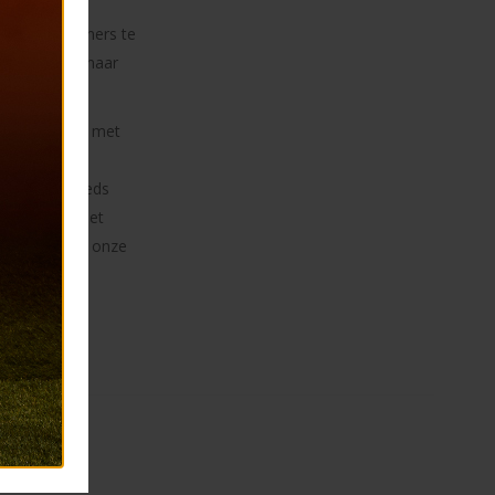
e op de
 nieuwe partners te
e kijken er naar
 bekrachtigd met
ngen met
d hoe wij reeds
ing tot en met
eden richting onze