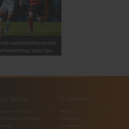
volle voetbalmiddag eindigt
efennederlaag tegen Ajax
Kras Stadion
FC Volendam
lgemene Informatie
Webshop
ereikbaarheid & Parkeren
Ticketverkoop
anshop
FC Volendam TV