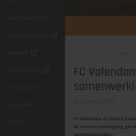
CLUB
MAATSCHAPPELIJK
MIJN FC VOLENDAM
WEBSHOP
Home
Nieuws
FC Volendam 
FC Volendam
TICKETVERKOOP
samenwerki
FC VOLENDAM TV
05 februari 2025
NIEUWSBRIEF
FC Volendam en Sports Expo
CONTACT
de contractverlenging getek
sportwedstrijden.