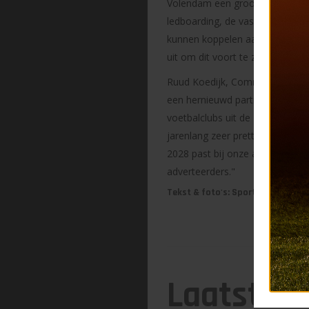
Volendam een groot bereik. Veel
ledboarding, de vaste boarding 
kunnen koppelen aan het groeie
uit om dit voort te zetten."
Ruud Koedijk, Commercial Direct
een hernieuwd partnership waar
voetbalclubs uit de Eredivisie
jarenlang zeer prettig met elk
2028 past bij onze ambitie zov
adverteerders."
Tekst & foto's: Sports Exposure 
Laatste 