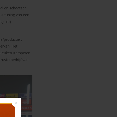
bal en schaatsen.
rsteuning van een
gitale)
ie/productie-,
merken. Het
en Keuken Kampioen
zusterbedrijf van