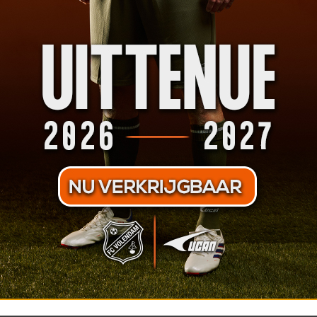
 partners profiteren inmiddels van dit bereik, bijvoorbeeld via reclam
en onze eigen groeiende kanalen. We zijn blij om via Sports Exposure
nde podium van FC Volendam. We werken al jaren prettig samen en w
or Sports Exposure, vult aan. "
Het wederzijdse vertrouwen wordt nu
 wij zeer content mee zijn
. Wij streven naar langdurige samenwerki
 en Keuken Kampioen Divisie. Daarin is FC Volendam een mooi voorbeel
aar samenwerken, in voor - en tegenspoed. Deze verlengde samenwerk
eel mogelijk voetbalclubs in ons TV-exposureaanbod aan te kunnen bi
& FC Volendam
nieuws