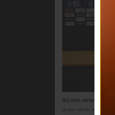
Blij met verlenging
Jan-Bas Veltman, Manager New B