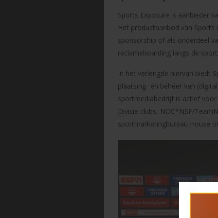
Sports Exposure is aanbieder va
Het productaanbod van Sports E
sponsorship of als onderdeel va
reclameboarding langs de sport
In het verlengde hiervan biedt 
plaatsing- en beheer van (digit
sportmediabedrijf is actief vo
Divisie clubs, NOC*NSF/TeamNL 
sportmarketingbureau House of 