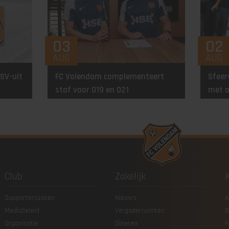
03
02
AUG
AUG
SV-uit
FC Volendam complementeert
Sfeer
staf voor O19 en O21
met o
Club
Zakelijk
Supporterszaken
Nieuws
A
Mediabeleid
Vergaderruimtes
B
Organisatie
Dineren
F