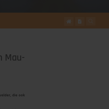
n Mau-
elder, die ook