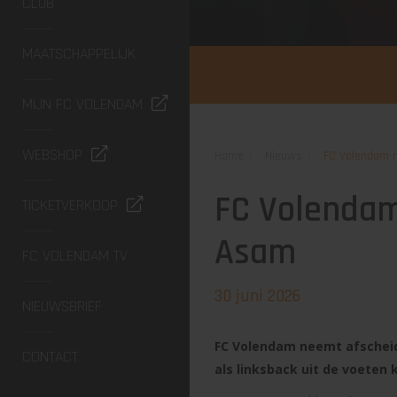
CLUB
MAATSCHAPPELIJK
MIJN FC VOLENDAM
WEBSHOP
Home
Nieuws
FC Volendam 
FC Volendam
TICKETVERKOOP
Asam
FC VOLENDAM TV
30 juni 2026
NIEUWSBRIEF
FC Volendam neemt afscheid
CONTACT
als linksback uit de voeten 