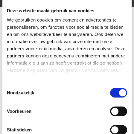
AUG
Deze website maakt gebruik van cookies
Vijf vragen aan Patrick Busby: hoe staat FC
We gebruiken cookies om content en advertenties te
Volendam ervoor richting start seizoen
personaliseren, om functies voor social media te bieden
en om ons websiteverkeer te analyseren. Ook delen we
informatie over uw gebruik van onze site met onze
partners voor social media, adverteren en analyse. Deze
partners kunnen deze gegevens combineren met andere
informatie die u aan ze heeft verstrekt of die ze hebben
verzameld op basis van uw gebruik van hun services.
Toestemmingsselectie
Noodzakelijk
Voorkeuren
07
Statistieken
AUG