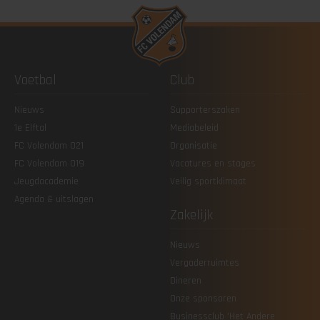
Voetbal
Club
Nieuws
Supporterszaken
1e Elftal
Mediabeleid
FC Volendam O21
Organisatie
FC Volendam O19
Vacatures en stages
Jeugdacademie
Veilig sportklimaat
Agenda & uitslagen
Zakelijk
Nieuws
Vergaderruimtes
Dineren
Onze sponsoren
Businessclub 'Het Andere