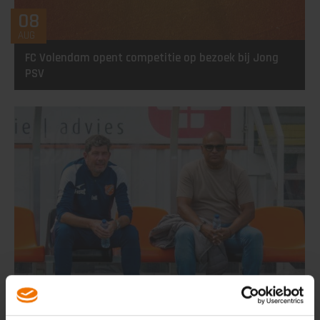
08
AUG
FC Volendam opent competitie op bezoek bij Jong
PSV
07