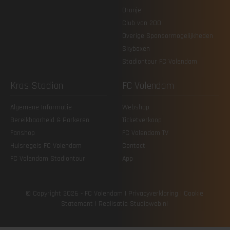
Oranje'
Club van 200
Overige Sponsormogelijkheden
Skyboxen
Stadiontour FC Volendam
Kras Stadion
FC Volendam
Algemene Informatie
Webshop
Bereikbaarheid & Parkeren
Ticketverkoop
Fanshop
FC Volendam TV
Huisregels FC Volendam
Contact
FC Volendam Stadiontour
App
© Copyright 2026 - FC Volendam |
Privacy­verklaring
|
Cookie
Statement
| Realisatie
Studioweb.nl