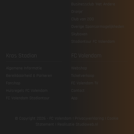
Businessclub 'Het Andere
Oranje'
Club van 200
Overige Sponsormogelijkheden
Skyboxen
Stadiontour FC Volendam
Kras Stadion
FC Volendam
Algemene Informatie
Webshop
Bereikbaarheid & Parkeren
Ticketverkoop
Fanshop
FC Volendam TV
Huisregels FC Volendam
Contact
FC Volendam Stadiontour
App
© Copyright 2026 - FC Volendam |
Privacy­verklaring
|
Cookie
Statement
| Realisatie
Studioweb.nl