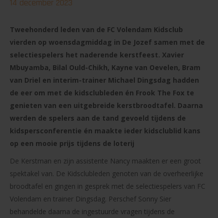
14 december 2023
Tweehonderd leden van de FC Volendam Kidsclub
vierden op woensdagmiddag in De Jozef samen met de
selectiespelers het naderende kerstfeest. Xavier
Mbuyamba, Bilal Ould-Chikh, Kayne van Oevelen, Bram
van Driel en interim-trainer Michael Dingsdag hadden
de eer om met de kidsclubleden én Frook The Fox te
genieten van een uitgebreide kerstbroodtafel. Daarna
werden de spelers aan de tand gevoeld tijdens de
kidspersconferentie én maakte ieder kidsclublid kans
op een mooie prijs tijdens de loterij
De Kerstman en zijn assistente Nancy maakten er een groot
spektakel van. De Kidsclubleden genoten van de overheerlijke
broodtafel en gingen in gesprek met de selectiespelers van FC
Volendam en trainer Dingsdag. Perschef Sonny Sier
behandelde daarna de ingestuurde vragen tijdens de