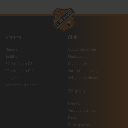
Voetbal
Club
Nieuws
Supporterszaken
1e Elftal
Mediabeleid
FC Volendam O21
Organisatie
FC Volendam O19
Vacatures en stages
Jeugdacademie
Veilig sportklimaat
Agenda & uitslagen
Zakelijk
Nieuws
Vergaderruimtes
Dineren
Onze sponsoren