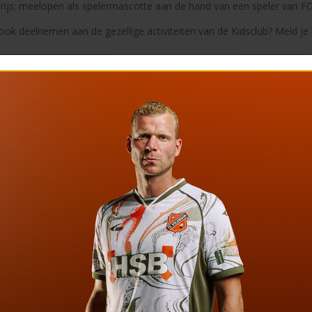
prijs: meelopen als spelermascotte aan de hand van een speler van F
ook deelnemen aan de gezellige activiteiten van de Kidsclub? Meld je