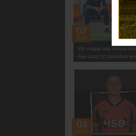
07
AUG
Vijf vragen aan Patrick Bu
hoe staat FC Volendam er
richting start seizoen
04
AUG