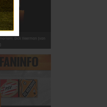
moriam: Dick Veerman (van
)