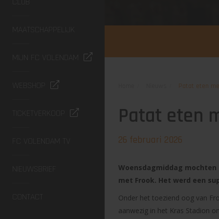
CLUB
MAATSCHAPPELIJK
MIJN FC VOLENDAM
WEBSHOP
Home
Nieuws
Patat eten me
Patat eten 
TICKETVERKOOP
26 februari 2026
FC VOLENDAM TV
Woensdagmiddag mochten de 
NIEUWSBRIEF
met Frook. Het werd een sup
CONTACT
Onder het toeziend oog van Fr
aanwezig in het Kras Stadion om