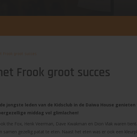
t Frook groot succes
met Frook groot succes
jongste leden van de Kidsclub in de Daiwa House genieten 
ergezellige middag vol glimlachen!
ook the Fox, Henk Veerman, Dave Kwakman en Dion Vlak waren tienta
 samen gezellig patat te eten. Naast het eten was er ook een kleurp