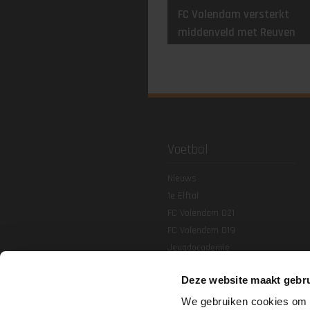
FC Volendam versterkt
middenveld met Reuven
Niemeijer
Voetbal
Nieuws
1e Elftal
FC Volendam O21
FC Volendam O19
Jeugdacademie
Agenda & uitslagen
Deze website maakt gebru
We gebruiken cookies om c