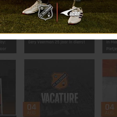
07
05
AUG
AUG
sby:
Gery Veerman 25 jaar in dienst
In Me
voor
Pietje
04
04
AUG
AUG