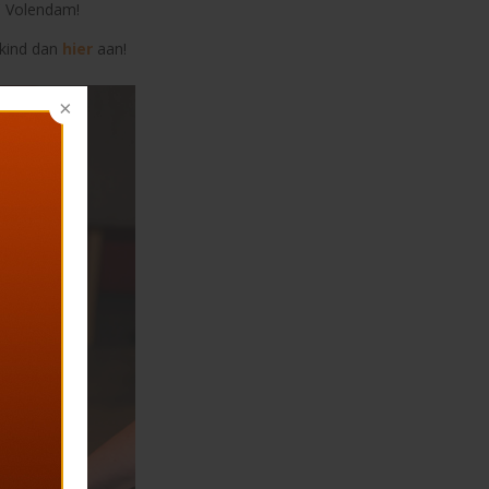
C Volendam!
 kind dan
hier
aan!