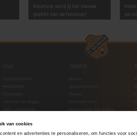
Vacature: word jij het nieuwe
Fanin
gezicht van de Fanshop?
op m
Club
Zakelijk
Supporterszaken
Nieuws
A
Mediabeleid
Vergaderruimtes
B
Organisatie
Dineren
F
Vacatures en stages
Onze sponsoren
H
Veilig sportklimaat
Businessclub 'Het Andere
F
Oranje'
ik van cookies
Club van 200
Overige Sponsormogelijkheden
ontent en advertenties te personaliseren, om functies voor soci