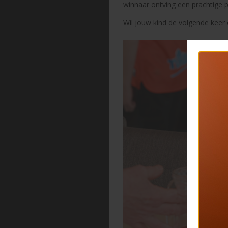
winnaar ontving een prachtige 
Wil jouw kind de volgende keer 