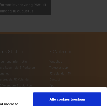
formatie voor Jong PSV-uit
aandag 10 augustus
Kras Stadion
FC Volendam
lgemene Informatie
Webshop
ereikbaarheid & Parkeren
Ticketverkoop
anshop
FC Volendam TV
uisregels FC Volendam
Contact
C Volendam Stadiontour
App
Alle cookies toestaan
al media te