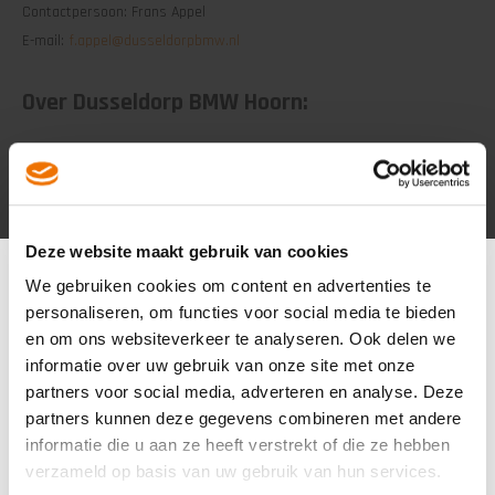
Contactpersoon: Frans Appel
E-mail:
f.appel@dusseldorpbmw.nl
Over Dusseldorp BMW Hoorn:
Wat in 1959 begon met de opening van de allereerste BMW-dealer
van Nederland, is uitgegroeid tot één van de grootste premium
autobedrijven van Nederland.
Een bedrijf waar u zich thuis voelt, waar we gewoon doen en waar
Deze website maakt gebruik van cookies
we met veel plezier en passie werken aan uw BMW.
We gebruiken cookies om content en advertenties te
personaliseren, om functies voor social media te bieden
Als het dus om rijplezier draait bent u bij ons aan het juiste adres. Of
en om ons websiteverkeer te analyseren. Ook delen we
u nu geïnteresseerd bent in een nieuwe BMW of een gebruikte,
informatie over uw gebruik van onze site met onze
accessoires voor uw BMW zoekt of een afspraak met de werkplaats
partners voor social media, adverteren en analyse. Deze
wilt maken – wij bieden een luisterend oor als het om uw wensen
partners kunnen deze gegevens combineren met andere
gaat.
informatie die u aan ze heeft verstrekt of die ze hebben
verzameld op basis van uw gebruik van hun services.
https://dusseldorpbmw.nl/vestigingen/dusseldorp-hoorn