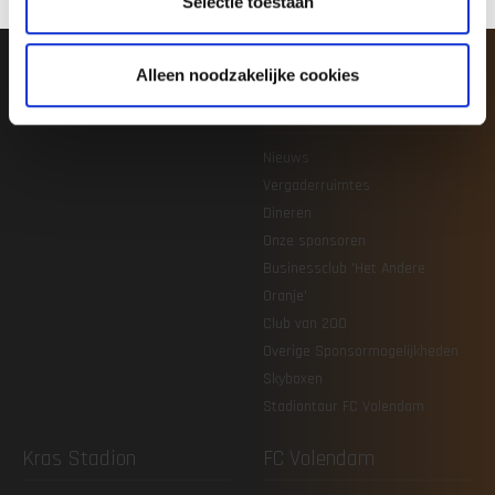
Selectie toestaan
FC Volendam O21
Organisatie
FC Volendam O19
Vacatures en stages
Jeugdacademie
Veilig sportklimaat
Alleen noodzakelijke cookies
Agenda & uitslagen
Zakelijk
Nieuws
Vergaderruimtes
Dineren
Onze sponsoren
Businessclub 'Het Andere
Oranje'
Club van 200
Overige Sponsormogelijkheden
Skyboxen
Stadiontour FC Volendam
Kras Stadion
FC Volendam