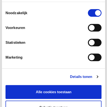
Toestemmingsselectie
« Terug naar sponsoroverzicht
Noodzakelijk
Voorkeuren
Statistieken
Marketing
Details tonen
Voetbal
Club
Alle cookies toestaan
Nieuws
Supporterszaken
1e Elftal
Mediabeleid