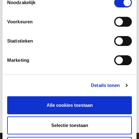
Noodzakelijk
Voorkeuren
Statistieken
Marketing
Voetbal
Club
Details tonen
Nieuws
Supporterszaken
1e Elftal
Mediabeleid
Alle cookies toestaan
FC Volendam O21
Organisatie
FC Volendam O19
Vacatures en stages
Selectie toestaan
Jeugdacademie
Veilig sportklimaat
Agenda & uitslagen