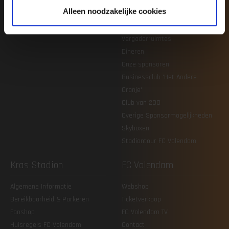
Zakelijk
Alleen noodzakelijke cookies
Nieuws
Vergaderruimtes
Dineren
Onze sponsoren
Businessclub 'Het Andere
Oranje'
Club van 200
Overige Sponsormogelijkheden
Skyboxen
Stadiontour FC Volendam
Kras Stadion
FC Volendam
Algemene Informatie
Webshop
Bereikbaarheid & Parkeren
Ticketverkoop
Fanshop
FC Volendam TV
Huisregels FC Volendam
Contact