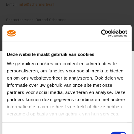
E-mail:
info@schermerbv.nl
Contactpersoon: Barend Schermer
E-mail:
barend@schermerbv.nl
Over Schermer Installatietechniek
Schermer Installatietechniek houdt zich bezig met het ontwerpen,
Deze website maakt gebruik van cookies
monteren en het onderhouden van uiteenlopende
We gebruiken cookies om content en advertenties te
werktuigbouwkundige installaties en systemen t.b.v. de
personaliseren, om functies voor social media te bieden
utiliteitsbouw. Als zogenaamd W-installateur zorgen wij voor optimale
en om ons websiteverkeer te analyseren. Ook delen we
processing op gebied van verwarming, koeling, ventilatie,
informatie over uw gebruik van onze site met onze
regeltechniek, waterbeheer en waterafvoer.
partners voor social media, adverteren en analyse. Deze
partners kunnen deze gegevens combineren met andere
www.schermerbv.nl
informatie die u aan ze heeft verstrekt of die ze hebben
verzameld op basis van uw gebruik van hun services.
« Terug naar sponsoroverzicht
Toestemmingsselectie