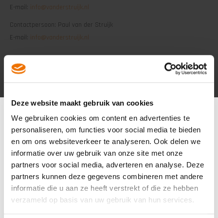
E-mail:
info@vanderstruijk.nl
Contactpersoon: Paul van der Struijk
E-mail:
info@vanderstruijk.nl
Over Transportbedrijf Van der Struijk:
Wij zijn een logistiek dienstverlener gespecialiseerd in Business to
Business transport en al meer dan 40 jaar als familiebedrijf
Deze website maakt gebruik van cookies
operationeel op het gebied van transport. In transportbedrijf van der
We gebruiken cookies om content en advertenties te
Struijk vind u een flexibele betrouwbare partner die graag met u mee
personaliseren, om functies voor social media te bieden
denkt en u helpt een oplossing te bieden voor uw logistieke
en om ons websiteverkeer te analyseren. Ook delen we
problemen. Vier broers hebben de leiding, welke dagelijks werkzaam
informatie over uw gebruik van onze site met onze
zijn in het bedrijf op gebied van planning, onderhoud en natuurlijk
partners voor social media, adverteren en analyse. Deze
logistieke diensten.
partners kunnen deze gegevens combineren met andere
informatie die u aan ze heeft verstrekt of die ze hebben
www.vanderstruijk.nl
verzameld op basis van uw gebruik van hun services.