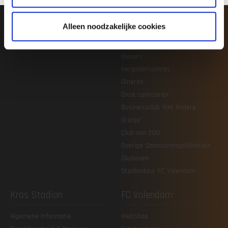
Jeugdacademie
Veilig sportklimaat
Agenda & uitslagen
Alleen noodzakelijke cookies
Zakelijk
Nieuws
Vergaderruimtes
Dineren
Onze sponsoren
Businessclub 'Het Andere
Oranje'
Club van 200
Overige Sponsormogelijkheden
Skyboxen
Stadiontour FC Volendam
Kras Stadion
FC Volendam
Algemene Informatie
Webshop