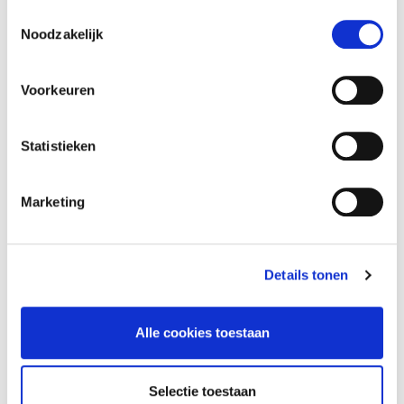
« Terug naar sponsoroverzicht
Toestemmingsselectie
Noodzakelijk
Voorkeuren
Statistieken
Marketing
Details tonen
Voetbal
Club
Alle cookies toestaan
Nieuws
Supporterszaken
1e Elftal
Mediabeleid
FC Volendam O21
Organisatie
Selectie toestaan
FC Volendam O19
Vacatures en stages