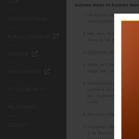
CLUB
bussen meer te kunnen hure
Uitsluitend toegang op verto
MAATSCHAPPELIJK
omwisselbiljet niet of niet 
Men dient minimaal 15 minute
MIJN FC VOLENDAM
Zowel bij het instappen als 
Supporters zitten zowel op 
WEBSHOP
Roken en E-Smokers o.i.d. zi
TICKETVERKOOP
langer dan 1 uur zal er twe
(Alcoholische) consumpties a
FC VOLENDAM TV
geplaatst worden en mogen N
een alcoholverbod instelt vo
ouder.
NIEUWSBRIEF
Personen onder zware invlo
CONTACT
Supporters dienen zowel de 
in de daarvoor aanwezige vui