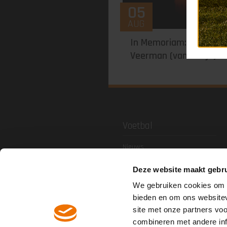
05
AUG
In Memoriam: Dick
Veerman (van Pietje)
Voetbal
Nieuws
1e Elftal
Deze website maakt gebru
FC Volendam O21
FC Volendam O19
We gebruiken cookies om c
bieden en om ons websitev
Jeugdacademie
site met onze partners vo
Agenda & uitslagen
combineren met andere inf