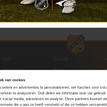
04
04
AUG
AUG
FC Volendam versterkt
Vacature: wo
middenveld met Reuven
nieuwe gezi
Niemeijer
Fanshop?
Club
Zakelijk
Supporterszaken
Nieuws
A
Mediabeleid
Vergaderruimtes
B
ik van cookies
Organisatie
Dineren
F
Vacatures en stages
Onze sponsoren
H
ontent en advertenties te personaliseren, om functies voor soci
erkeer te analyseren. Ook delen we informatie over uw gebruik
Veilig sportklimaat
Businessclub 'Het Andere
F
or social media, adverteren en analyse. Deze partners kunnen 
Oranje'
ormatie die u aan ze heeft verstrekt of die ze hebben verzameld
Club van 200