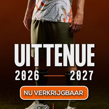
o.i.d. mee naar buiten te nemen.
twoordelijk is voor welke vorm van schade dan ook aan de bus, zal deze do
treffende supporter. Bij overlastgevend gedrag, vernielingen of andere wano
voor bepaalde tijd geblokkeerd worden en kan men dus geen uitwedstrijden 
aatsvinden. De stewards/beveiligers zijn hier toe bevoegd.
nieuws