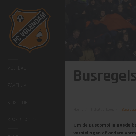
VOETBAL
Busregels
ZAKELIJK
KIDSCLUB
Home
Ticketverkoop
Busrege
KRAS STADION
Om de Buscombi in goede ba
vernielingen of andere vorm 