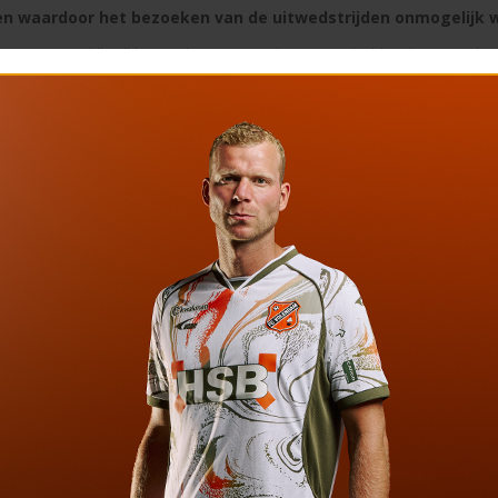
n waardoor het bezoeken van de uitwedstrijden onmogelijk 
on van een geldige lidmaatschapspas van de SV FCVD, legitimatie en omwissel
positief gescand, kan men geweigerd worden.
n voor de aangekondigde vertrektijd aanwezig te zijn. De bussen zullen stipt 
onderweg is men verplicht de aanwijzingen van de stewards/beveiligers op te
de heen- als op de terugweg in dezelfde bus.
jn verboden in de bus. De bussen zullen onderweg stoppen voor een rook- en p
emaal worden gestopt.
lleen toegestaan in blik en NIET in glas. De koelboxen moeten VERPLICHT tus
IET in het gangpad staan. Indien de lokale driehoek van de gemeente waar 
or de heenreis, dan is dat bindend. Alcohol is uitsluitend toegestaan voor per
ed van alcohol/verdovende middelen kunnen worden geweerd.
bussen als de parkeerplaatsen waar wordt gestopt netjes achter te laten en
lniszakken in de bussen en afvalbakken op de parkeerplaats. Op de terugreis 