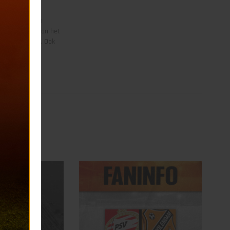
or FC Volendam
rdelijkheden kan het
meer bezoeken. Ook