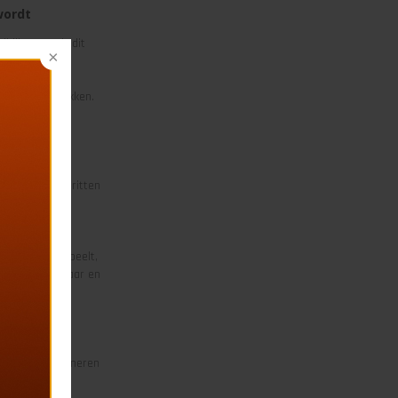
wordt
biljet. Wordt dit
op tijd vertrekken.
 volgen.
laspauze. Bij ritten
sen de stoelen
FC Volendam speelt,
sonen van 18 jaar en
 afval te deponeren
is het NIET