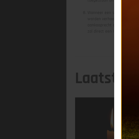
toegestaan om een Partybox 
Wanneer een supporter veran
worden verhaald op de desbe
aankooprecht op uitkaarten 
zal direct een ID-controle pl
Laatste 