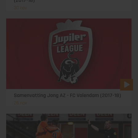
(2017-18)
30 nov
Samenvatting Jong AZ - FC Volendam (2017-18)
28 nov