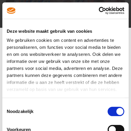
Deze website maakt gebruik van cookies
Interview Misha Salden na Jong Ajax - FC
We gebruiken cookies om content en advertenties te
Volendam (2017-18)
personaliseren, om functies voor social media te bieden
23 dec
en om ons websiteverkeer te analyseren. Ook delen we
informatie over uw gebruik van onze site met onze
partners voor social media, adverteren en analyse. Deze
partners kunnen deze gegevens combineren met andere
informatie die u aan ze heeft verstrekt of die ze hebben
verzameld op basis van uw gebruik van hun services.
Toestemmingsselectie
Noodzakelijk
Voorkeuren