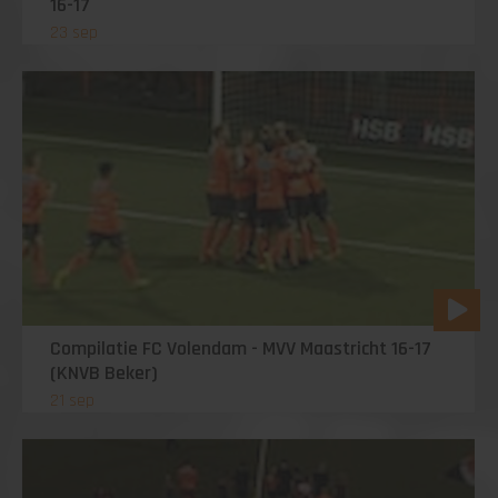
16-17
23 sep
Compilatie FC Volendam - MVV Maastricht 16-17
(KNVB Beker)
21 sep