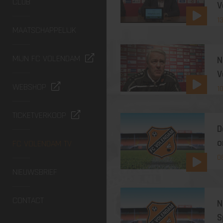
CLUB
V
1
MAATSCHAPPELIJK
MIJN FC VOLENDAM
N
V
WEBSHOP
1
TICKETVERKOOP
D
o
FC VOLENDAM TV
0
NIEUWSBRIEF
CONTACT
N
S