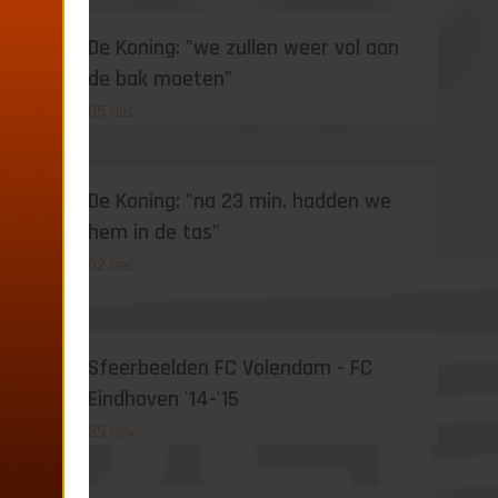
De Koning: "we zullen weer vol aan
de bak moeten"
05 dec
De Koning: "na 23 min. hadden we
hem in de tas"
02 dec
Sfeerbeelden FC Volendam - FC
Eindhoven '14-'15
29 nov