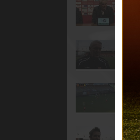
D
2
D
v
2
S
V
1
T