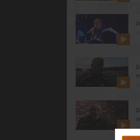
F
2
D
m
1
D
v
1