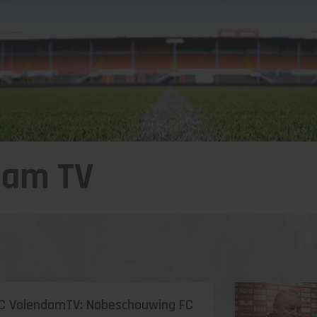
dam TV
C VolendamTV: Nabeschouwing FC