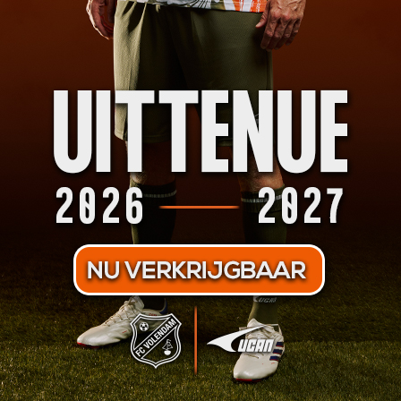
e Koning: "het zit even niet mee"
8 nov
e Koning: "we hebben van onszelf
erloren"
2 nov
amenvatting oefenwedstrijd FC
olendam - SC Cambuur
9 nov
heo Timmermans: "Ik ben weer