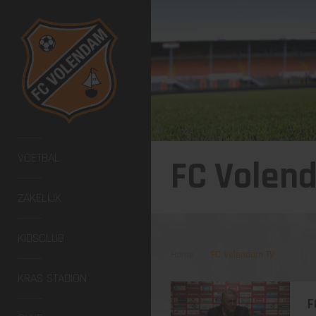
VOETBAL
FC Volen
ZAKELIJK
KIDSCLUB
Home
FC Volendam TV
KRAS STADION
F