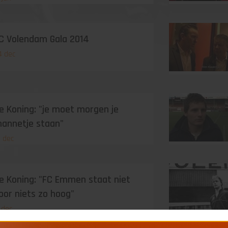
C Volendam Gala 2014
4 dec
e Koning: "je moet morgen je
annetje staan"
6 dec
e Koning: "FC Emmen staat niet
oor niets zo hoog"
1 dec