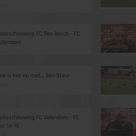
0 jan
abeschouwing FC Den Bosch - FC
olendam
6 jan
oe is het nu met... Ben Steur
0 jan
abeschouwing FC Volendam - FC
ss 14-15
 jan