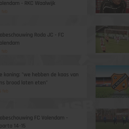
olendam - RKC Waalwijk
3 feb
abeschouwing Roda JC - FC
olendam
0 feb
e koning: "we hebben de kaas van
ns brood laten eten"
6 feb
abeschouwing FC Volendam -
parta 14-15