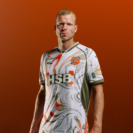
e Koning: "complimenten aan het
ele team"
7 dec
e Koning: "we zullen weer vol aan
e bak moeten"
5 dec
e Koning: "Achilles'29 zakelijk
enaderen"
0 nov