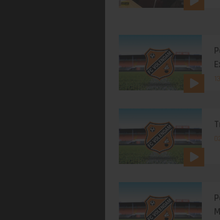
P
E
1
T
02
P
M