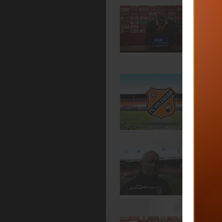
D
h
0
D
d
0
D
b
3