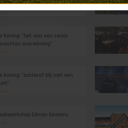
opfit!"
1 nov
e Koning: "het was een zwaar
evochten overwinning"
8 nov
e Koning: "achteraf blij met een
unt"
4 nov
ookworkshop Edmon Keukens
3 nov