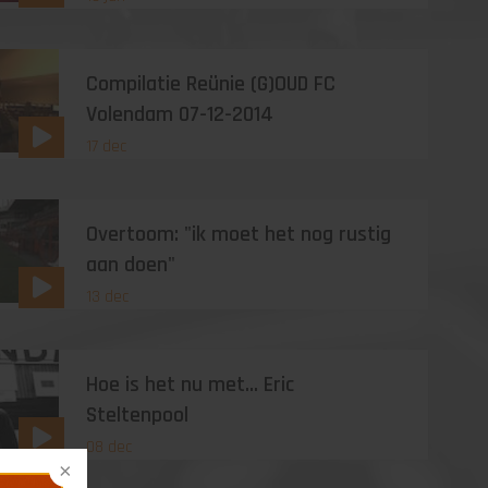
Compilatie Reünie (G)OUD FC
Volendam 07-12-2014
17 dec
Overtoom: "ik moet het nog rustig
aan doen"
13 dec
Hoe is het nu met... Eric
Steltenpool
08 dec