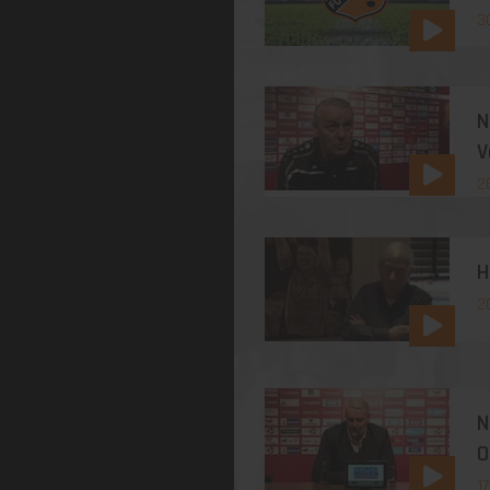
3
N
V
2
H
2
N
O
17