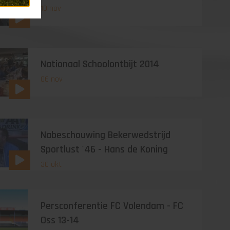
10 nov
Nationaal Schoolontbijt 2014
06 nov
Nabeschouwing Bekerwedstrijd
Sportlust '46 - Hans de Koning
30 okt
Persconferentie FC Volendam - FC
Oss 13-14