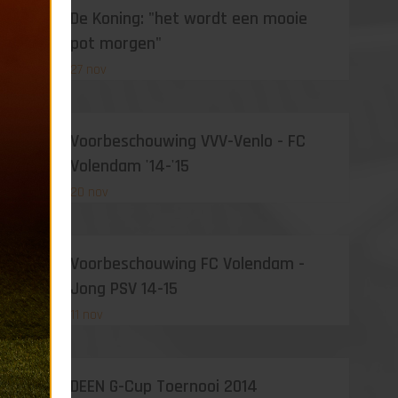
De Koning: "het wordt een mooie
pot morgen"
27 nov
Voorbeschouwing VVV-Venlo - FC
Volendam '14-'15
20 nov
Voorbeschouwing FC Volendam -
Jong PSV 14-15
11 nov
DEEN G-Cup Toernooi 2014