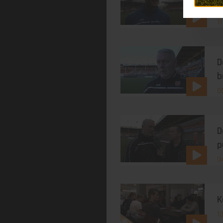
t
1
D
b
0
D
p
0
K
1