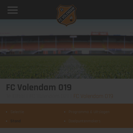
FC Volendam O19
1e Elftal
|
FC Volendam O21
|
FC Volendam O19
Selectie
Programma & Uitslagen
Stand
Doelpuntenmakers