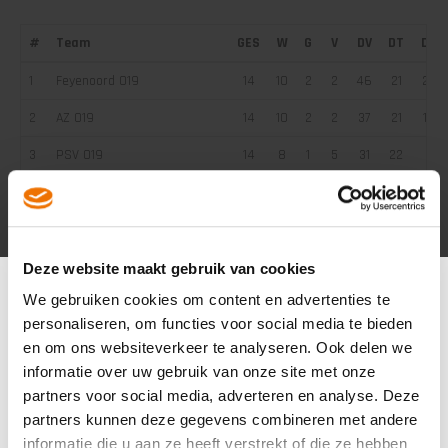
#
Team
GES
W
G
V
DV
DT
DS
1
Feyenoord O19
14
10
2
2
46
21
25
2
AZ O19
14
10
2
2
37
21
16
3
PSV O19
14
8
1
5
31
22
9
4
AFC Ajax O19
14
7
1
6
43
30
13
5
N.E.C. (voetbalacademie) O19
14
5
2
7
26
36
-10
6
Sparta Rotterdam O19
14
4
3
7
26
35
-9
Deze website maakt gebruik van cookies
We gebruiken cookies om content en advertenties te
7
FC Volendam O19
14
3
1
10
16
39
-23
personaliseren, om functies voor social media te bieden
8
ADO Den Haag O19
14
2
2
10
22
43
-21
en om ons websiteverkeer te analyseren. Ook delen we
informatie over uw gebruik van onze site met onze
partners voor social media, adverteren en analyse. Deze
partners kunnen deze gegevens combineren met andere
informatie die u aan ze heeft verstrekt of die ze hebben