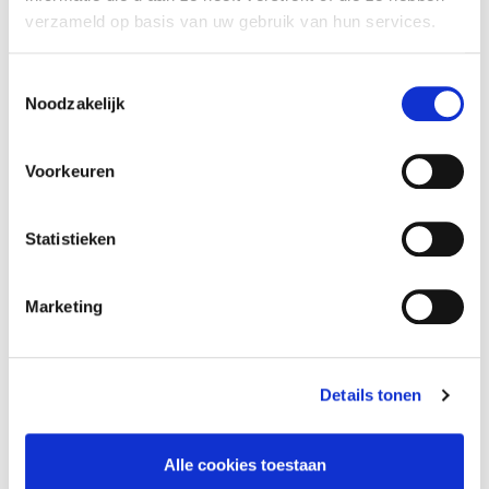
Laatste nieuws
verzameld op basis van uw gebruik van hun services.
Toestemmingsselectie
Noodzakelijk
08
07
Voorkeuren
AUG
AUG
FC Volendam opent
Vijf vragen aan Patrick
Statistieken
competitie op bezoek bij
Busby: hoe staat FC
Jong PSV
Volendam ervoor richting
start seizoen
Marketing
Details tonen
Voetbal
Club
Nieuws
Supporterszaken
Alle cookies toestaan
1e Elftal
Mediabeleid