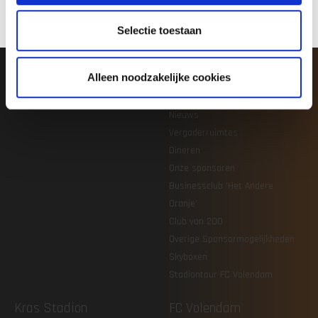
FC Volendam O21
Organisatie
Selectie toestaan
FC Volendam O19
Vacatures en stages
Jeugdacademie
Veilig sportklimaat
Agenda & uitslagen
Alleen noodzakelijke cookies
Zakelijk
Nieuws
Vergaderruimtes
Dineren
Onze sponsoren
Businessclub 'Het Andere
Oranje'
Club van 200
Overige Sponsormogelijkheden
Skyboxen
Stadiontour FC Volendam
Kras Stadion
FC Volendam