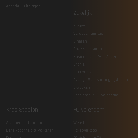
Agenda & uitslagen
Zakelijk
Nieuws
Vergaderruimtes
Dineren
Onze sponsoren
Businessclub 'Het Andere
Oranje'
Club van 200
Overige Sponsormogelijkheden
Skyboxen
Stadiontour FC Volendam
Kras Stadion
FC Volendam
Algemene Informatie
Webshop
Bereikbaarheid & Parkeren
Ticketverkoop
Fanshop
FC Volendam TV