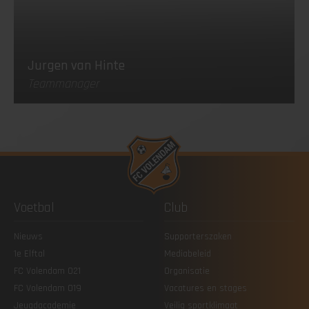
Jurgen van Hinte
Teammanager
Voetbal
Club
Nieuws
Supporterszaken
1e Elftal
Mediabeleid
FC Volendam O21
Organisatie
FC Volendam O19
Vacatures en stages
Jeugdacademie
Veilig sportklimaat