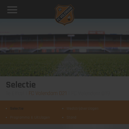
Selectie
1e Elftal
|
FC Volendam O21
|
FC Volendam O19
Selectie
Wedstrijdverslagen
Programma & Uitslagen
Stand