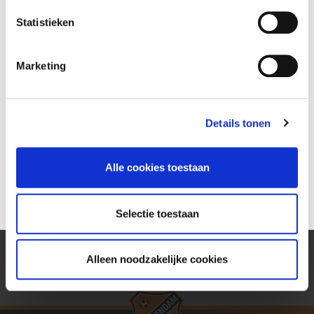
Statistieken
Marketing
12
Details tonen
AUG
Rabobank blijft ook de komende drie jaar verbonden aan FC
Alle cookies toestaan
Volendam
Selectie toestaan
1
2
3
4
5
Alleen noodzakelijke cookies