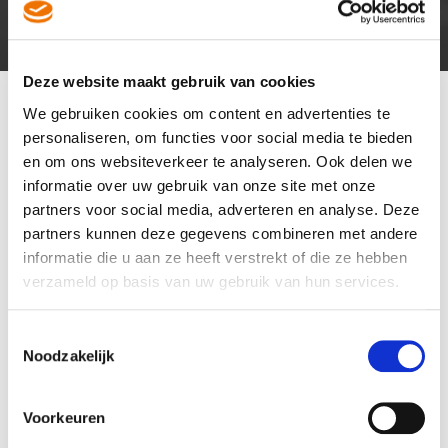
Deze website maakt gebruik van cookies
We gebruiken cookies om content en advertenties te
personaliseren, om functies voor social media te bieden
en om ons websiteverkeer te analyseren. Ook delen we
15
informatie over uw gebruik van onze site met onze
AUG
partners voor social media, adverteren en analyse. Deze
partners kunnen deze gegevens combineren met andere
Rijschool West-Friesland en FC Volendam leiden samen talent op
informatie die u aan ze heeft verstrekt of die ze hebben
verzameld op basis van uw gebruik van hun services.
Toestemmingsselectie
Noodzakelijk
Voorkeuren