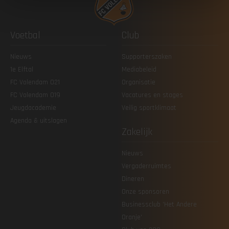
Voetbal
Club
Nieuws
Supporterszaken
1e Elftal
Mediabeleid
FC Volendam O21
Organisatie
FC Volendam O19
Vacatures en stages
Jeugdacademie
Veilig sportklimaat
Agenda & uitslagen
Zakelijk
Nieuws
Vergaderruimtes
Dineren
Onze sponsoren
Businessclub 'Het Andere
Oranje'