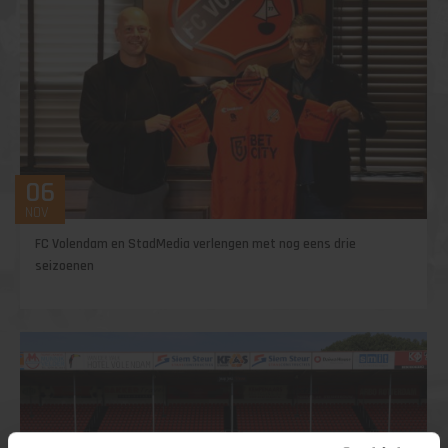
06
NOV
FC Volendam en StadMedia verlengen met nog eens drie
seizoenen