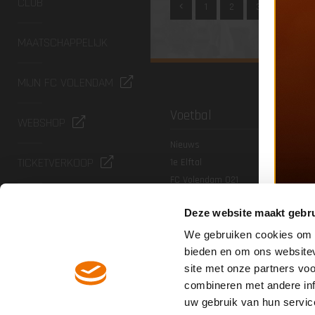
CLUB
1
2
3
4
5
MAATSCHAPPELIJK
MIJN FC VOLENDAM
Voetbal
WEBSHOP
Nieuws
TICKETVERKOOP
1e Elftal
FC Volendam O21
FC Volendam O19
FC VOLENDAM TV
Deze website maakt gebru
Jeugdacademie
Agenda & uitslagen
We gebruiken cookies om c
NIEUWSBRIEF
bieden en om ons websitev
site met onze partners vo
CONTACT
combineren met andere inf
uw gebruik van hun servic