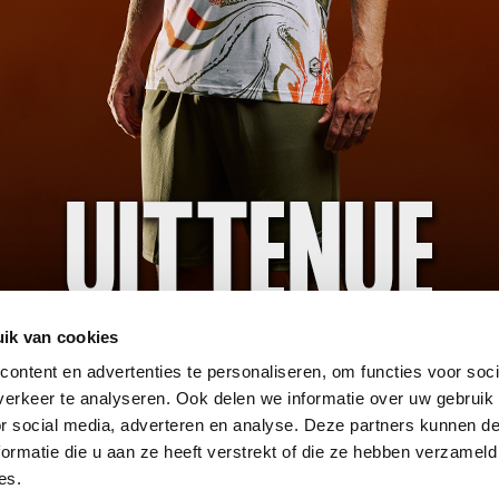
Club
Zakelijk
Supporterszaken
Nieuws
A
Mediabeleid
Vergaderruimtes
B
Organisatie
Dineren
F
Vacatures en stages
Onze sponsoren
H
ik van cookies
Veilig sportklimaat
Businessclub 'Het Andere
F
Oranje'
ontent en advertenties te personaliseren, om functies voor soci
Club van 200
erkeer te analyseren. Ook delen we informatie over uw gebruik
Overige Sponsormogelijkheden
or social media, adverteren en analyse. Deze partners kunnen 
Skyboxen
ormatie die u aan ze heeft verstrekt of die ze hebben verzameld
es.
Stadiontour FC Volendam