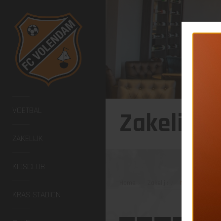
VOETBAL
Zakelijk 
ZAKELIJK
KIDSCLUB
Home
Zakelijk
Nieuws
KRAS STADION