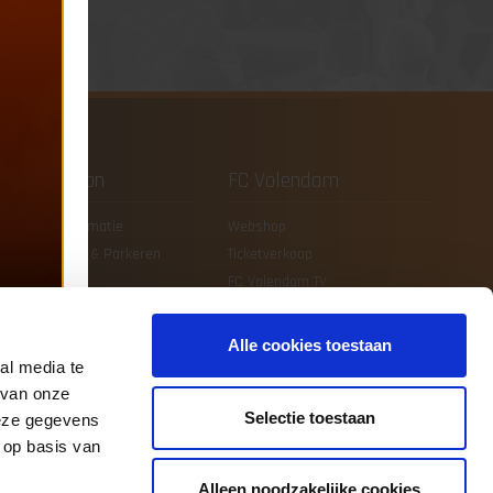
Kras Stadion
FC Volendam
lgemene Informatie
Webshop
ereikbaarheid & Parkeren
Ticketverkoop
anshop
FC Volendam TV
uisregels FC Volendam
Contact
C Volendam Stadiontour
App
Alle cookies toestaan
al media te
 van onze
Selectie toestaan
deze gegevens
 op basis van
Alleen noodzakelijke cookies